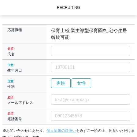
RECRUITING
応募職種
保育士/企業主導型保育園/社宅や住居
斡旋可能
必須
氏名
任意
生年月日
任意
男性
女性
性別
必須
メールアドレス
必須
電話番号
※お問い合わせにあたり、
個人情報の取扱い
を必ずご一読の上、同意いただけま